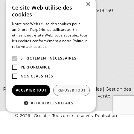
×
HONFLEUR -
Ce site Web utilise des
Lundi au vendredi :
8h30-12h / 14h-18h30
cookies
Notre site Web utilise des cookies pour
améliorer l'expérience utilisateur. En
utilisant notre site Web, vous acceptez tous
les cookies conformément à notre Politique
relative aux cookies.
En savoir plus
STRICTEMENT NÉCESSAIRES
PERFORMANCE
NON CLASSIFIÉS
Politique de confidentialité
|
Mentions légales
|
Gestion des
ACCEPTER TOUT
REFUSER TOUT
cookies
|
Conditions générales de vente
AFFICHER LES DÉTAILS
© 2026 - Guillotin. Tous droits réservés. Réalisation :
Nextlane Livestore