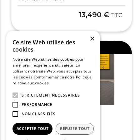
13,490 €
TTC
×
Ce site Web utilise des
Ajouter au comparateur
cookies
Notre site Web utilise des cookies pour
améliorer l'expérience utilisateur. En
utilisant notre site Web, vous acceptez tous
les cookies conformément à notre Politique
relative aux cookies.
En savoir plus
STRICTEMENT NÉCESSAIRES
PERFORMANCE
NON CLASSIFIÉS
RENAULT CLIO V
ACCEPTER TOUT
REFUSER TOUT
Clio TCe 90 - 21 Zen
2021