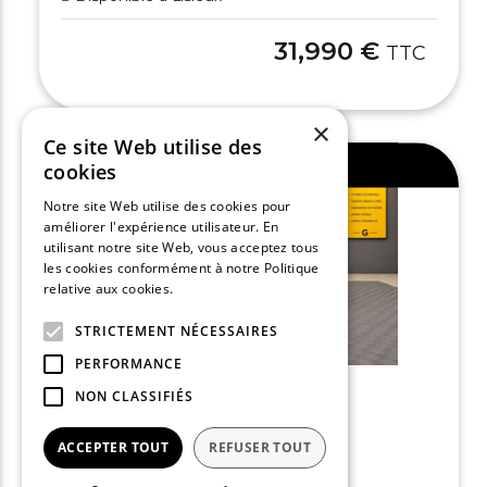
31,990 €
TTC
×
Ce site Web utilise des
Ajouter au comparateur
cookies
Notre site Web utilise des cookies pour
améliorer l'expérience utilisateur. En
utilisant notre site Web, vous acceptez tous
les cookies conformément à notre Politique
relative aux cookies.
En savoir plus
STRICTEMENT NÉCESSAIRES
PERFORMANCE
NON CLASSIFIÉS
AUDI Q2
ACCEPTER TOUT
REFUSER TOUT
35 TFSI 150 S tronic 7 S line
2025