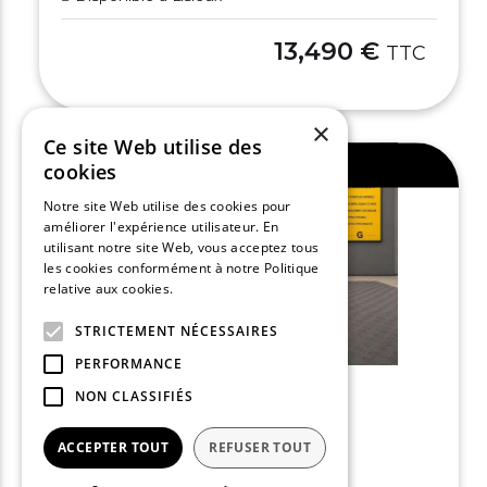
13,490 €
TTC
×
Ce site Web utilise des
Ajouter au comparateur
cookies
Notre site Web utilise des cookies pour
améliorer l'expérience utilisateur. En
utilisant notre site Web, vous acceptez tous
les cookies conformément à notre Politique
relative aux cookies.
En savoir plus
STRICTEMENT NÉCESSAIRES
PERFORMANCE
NON CLASSIFIÉS
RENAULT CLIO V
ACCEPTER TOUT
REFUSER TOUT
Clio TCe 90 - 21 Zen
2021