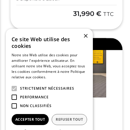
31,990 €
TTC
×
Ce site Web utilise des
Ajouter au comparateur
cookies
Notre site Web utilise des cookies pour
améliorer l'expérience utilisateur. En
utilisant notre site Web, vous acceptez tous
les cookies conformément à notre Politique
relative aux cookies.
En savoir plus
STRICTEMENT NÉCESSAIRES
PERFORMANCE
NON CLASSIFIÉS
AUDI Q2
ACCEPTER TOUT
REFUSER TOUT
35 TFSI 150 S tronic 7 S line
2025