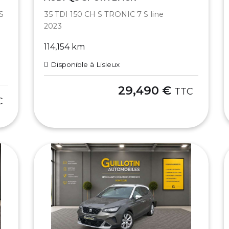
S
35 TDI 150 CH S TRONIC 7 S line
2023
114,154 km
Disponible à Lisieux
29,490 €
TTC
C