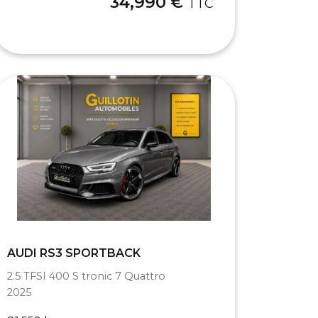
34,990 €
TTC
AUDI RS3 SPORTBACK
2.5 TFSI 400 S tronic 7 Quattro
2025