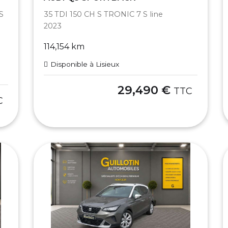
S
35 TDI 150 CH S TRONIC 7 S line
2023
114,154 km
Disponible à Lisieux
29,490 €
TTC
C