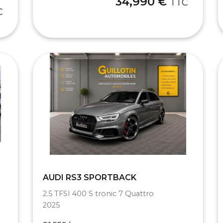
34,990 €
TTC
C
AUDI RS3 SPORTBACK
2.5 TFSI 400 S tronic 7 Quattro
2025