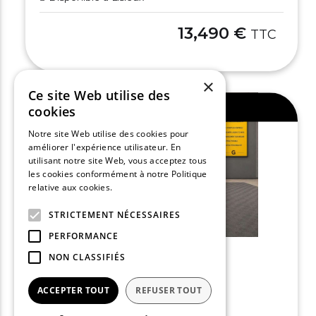
13,490 €
TTC
×
Ce site Web utilise des
Ajouter au comparateur
cookies
Notre site Web utilise des cookies pour
améliorer l'expérience utilisateur. En
utilisant notre site Web, vous acceptez tous
les cookies conformément à notre Politique
relative aux cookies.
En savoir plus
STRICTEMENT NÉCESSAIRES
PERFORMANCE
NON CLASSIFIÉS
RENAULT CLIO V
ACCEPTER TOUT
REFUSER TOUT
Clio TCe 90 - 21 Zen
2021