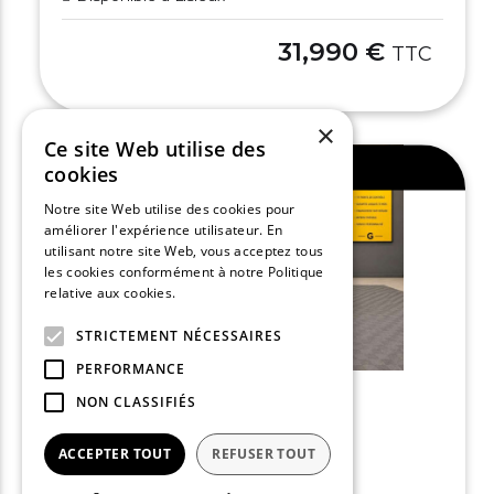
31,990 €
TTC
×
Ce site Web utilise des
Ajouter au comparateur
cookies
Notre site Web utilise des cookies pour
améliorer l'expérience utilisateur. En
utilisant notre site Web, vous acceptez tous
les cookies conformément à notre Politique
relative aux cookies.
En savoir plus
STRICTEMENT NÉCESSAIRES
PERFORMANCE
NON CLASSIFIÉS
AUDI Q2
ACCEPTER TOUT
REFUSER TOUT
35 TFSI 150 S tronic 7 S line
2025